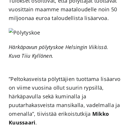
Tulokset osoittivat, että pölyttäjät tuottavat
vuosittain maamme maataloudelle noin 50
miljoonaa euroa taloudellista lisäarvoa.
Härkäpavun pölytyskoe Helsingin Viikissä.
Kuva Tiiu Kyllönen.
”Peltokasveista pölyttäjien tuottama lisäarvo
on viime vuosina ollut suurin rypsillä,
härkäpavulla sekä kuminalla ja
puutarhakasveista mansikalla, vadelmalla ja
omenalla”, tiivistää erikoistutkija
Mikko
Kuussaari
.