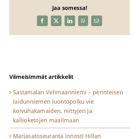
Jaa somessa!
Facebook
X
LinkedIn
WhatsApp
Sähköposti
Viimeisimmät artikkelit
Sastamalan Vehmaanniemi – perinteisen
laidunniemen luontopolku vie
koivuhakamaiden, niittyjen ja
kallioketojen maailmaan
Marjasatoseuranta innosti Hillan