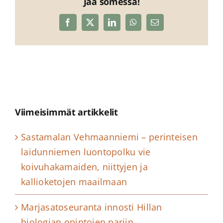
Jaa somessa!
Facebook
X
LinkedIn
WhatsApp
Sähköposti
Viimeisimmät artikkelit
Sastamalan Vehmaanniemi – perinteisen
laidunniemen luontopolku vie
koivuhakamaiden, niittyjen ja
kallioketojen maailmaan
Marjasatoseuranta innosti Hillan
biologian opintojen pariin