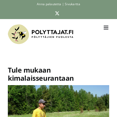
Skip
Anna palautetta
|
Sivukartta
to
X
content
Tule mukaan
kimalaisseurantaan
Katso
kuvaa
isompana