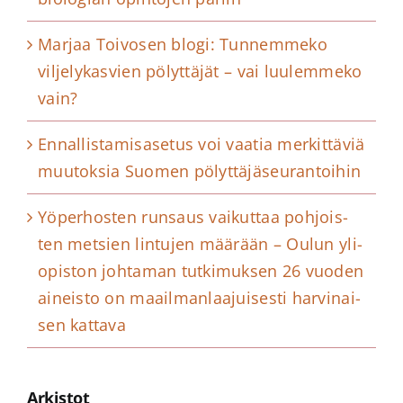
Marjaa Toivosen blogi: Tunnemmeko
viljelykasvien pölyttäjät – vai luulemmeko
vain?
Ennallistamisasetus voi vaatia merkittäviä
muutoksia Suomen pölyttäjäseurantoihin
Yö­per­hos­ten runsaus vai­kut­taa poh­jois­
ten metsien lin­tu­jen määrään – Oulun yli­
opis­ton joh­ta­man tut­ki­muk­sen 26 vuoden
ai­neis­to on maail­man­laa­jui­ses­ti har­vi­nai­
sen kattava
Arkistot