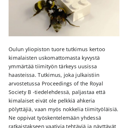
Oulun yliopiston tuore tutkimus kertoo
kimalaisten uskomattomasta kyvystä
ymmärtää tiimityön tärkeys uusissa
haasteissa. Tutkimus, joka julkaistiin
arvostetussa Proceedings of the Royal
Society B -tiedelehdessä, paljastaa että
kimalaiset eivät ole pelkkiä ahkeria
pölyttäjiä, vaan myös nokkelia tiimityöläisiä.
Ne oppivat työskentelemään yhdessä
ratkaistakseen vaativia tehtäviä ja näyttävät