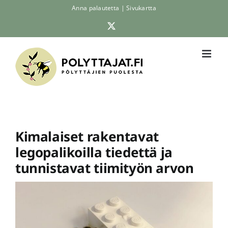
Skip
Anna palautetta
|
Sivukartta
to
X
content
Kimalaiset rakentavat
legopalikoilla tiedettä ja
tunnistavat tiimityön arvon
Katso
kuvaa
isompana