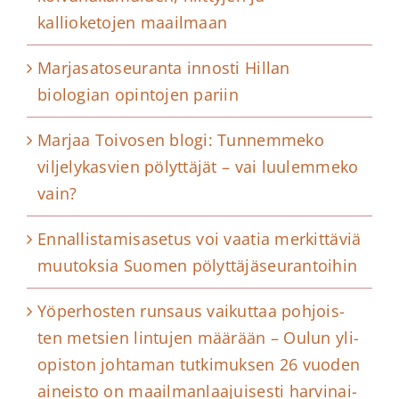
kallioketojen maailmaan
Marjasatoseuranta innosti Hillan
biologian opintojen pariin
Marjaa Toivosen blogi: Tunnemmeko
viljelykasvien pölyttäjät – vai luulemmeko
vain?
Ennallistamisasetus voi vaatia merkittäviä
muutoksia Suomen pölyttäjäseurantoihin
Yö­per­hos­ten runsaus vai­kut­taa poh­jois­
ten metsien lin­tu­jen määrään – Oulun yli­
opis­ton joh­ta­man tut­ki­muk­sen 26 vuoden
ai­neis­to on maail­man­laa­jui­ses­ti har­vi­nai­