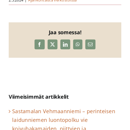
2.5.2024
|
Ajankohtaista verkostoissa
Jaa somessa!
Facebook
X
LinkedIn
WhatsApp
Sähköposti
Viimeisimmät artikkelit
Sastamalan Vehmaanniemi – perinteisen
laidunniemen luontopolku vie
koivuhakamaiden, niittyjen ja