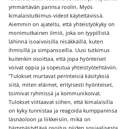
ymmärtävän parinsa roolin. Myös
kimalaistutkimus-videot käytettävissä.
Aiemmin on ajateltu, että yhteistyökyky on
monimutkainen ilmiö, joka on tyypillistä
lähinnä isoaivoisilla nisäkkäillä, kuten
ihmisillä ja simpansseilla. Uusi tutkimus
kuitenkin osoittaa, että jopa hyönteiset
voivat oppia ja sopeutua yhteistyötehtäviin.
”Tulokset murtavat perinteisiä käsityksiä
siitä, miten eläimet, erityisesti hyönteiset,
toimivat ryhmissä ja kommunikoivat.
Tulokset viittaavat siihen, että kimalaisilla
on kyky tunnistaa ja reagoida kumppaninsa
läsnäoloon ja liikkeisiin, mikä on
hämmästyttävä osoitus niiden sosiaalisesta