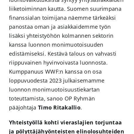
liiketoiminnan kautta. Suomen suurimpana
finanssialan toimijana näemme tärkeäksi
panostaa oman ja asiakkaidemme työn
lisäksi yhteistyöhön kolmannen sektorin
kanssa luonnon monimuotoisuuden
edistämiseksi. Kestävä talous on vahvasti
riippuvainen hyvinvoivasta luonnosta.
Kumppanuus WWF:n kanssa on osa
loppuvuodesta 2023 julkaisemamme
luonnon monimuotoisuustiekartan
toteuttamista, sanoo OP Ryhmän
pääjohtaja
Timo Ritakallio
.
Yhteistyöllä kohti vieraslajien torjuntaa
ja pölyttäjähyönteisten elinolosuhteiden