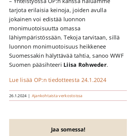
– Yhteistyössä OP:n kanssa haluamme
tarjota erilaisia keinoja, joiden avulla
jokainen voi edistää luonnon
monimuotoisuutta omassa
lähiympäristössään. Tekoja tarvitaan, sillä
luonnon monimuotoisuus heikkenee
Suomessakin hälyttävää tahtia, sanoo WWF
Suomen pääsihteeri
Liisa Rohweder
.
Lue lisää OP:n tiedotteesta 24.1.2024
26.1.2024
|
Ajankohtaista verkostoissa
Jaa somessa!