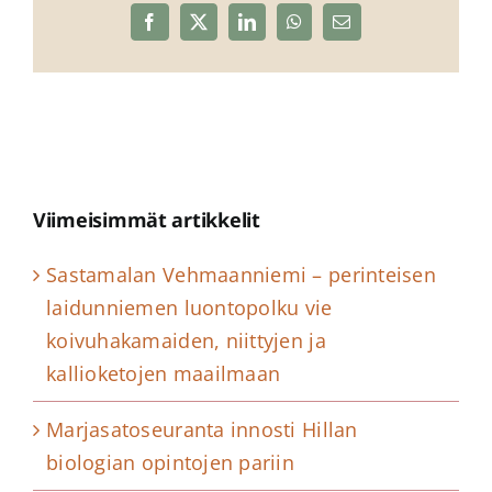
Facebook
X
LinkedIn
WhatsApp
Sähköposti
Viimeisimmät artikkelit
Sastamalan Vehmaanniemi – perinteisen
laidunniemen luontopolku vie
koivuhakamaiden, niittyjen ja
kallioketojen maailmaan
Marjasatoseuranta innosti Hillan
biologian opintojen pariin