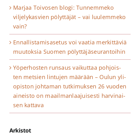
Marjaa Toivosen blogi: Tunnemmeko
viljelykasvien pölyttäjät – vai luulemmeko
vain?
Ennallistamisasetus voi vaatia merkittäviä
muutoksia Suomen pölyttäjäseurantoihin
Yö­per­hos­ten runsaus vai­kut­taa poh­jois­
ten metsien lin­tu­jen määrään – Oulun yli­
opis­ton joh­ta­man tut­ki­muk­sen 26 vuoden
ai­neis­to on maail­man­laa­jui­ses­ti har­vi­nai­
sen kattava
Arkistot