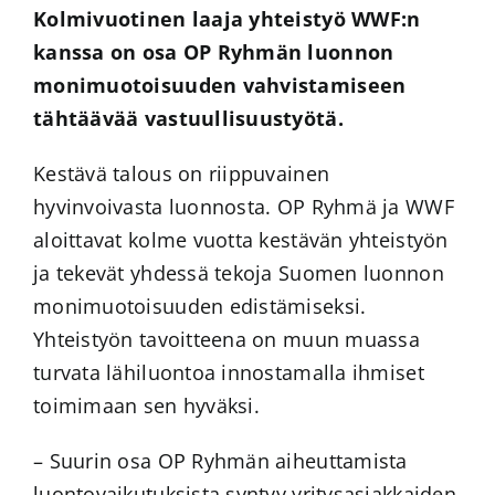
Kolmivuotinen laaja yhteistyö WWF:n
kanssa on osa OP Ryhmän luonnon
monimuotoisuuden vahvistamiseen
tähtäävää vastuullisuustyötä.
Kestävä talous on riippuvainen
hyvinvoivasta luonnosta. OP Ryhmä ja WWF
aloittavat kolme vuotta kestävän yhteistyön
ja tekevät yhdessä tekoja Suomen luonnon
monimuotoisuuden edistämiseksi.
Yhteistyön tavoitteena on muun muassa
turvata lähiluontoa innostamalla ihmiset
toimimaan sen hyväksi.
– Suurin osa OP Ryhmän aiheuttamista
luontovaikutuksista syntyy yritysasiakkaiden