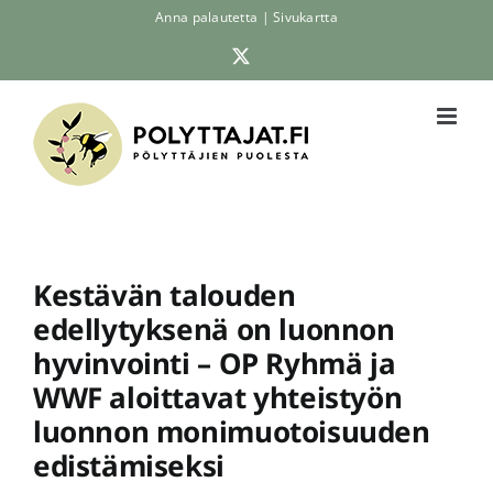
Skip
Anna palautetta
|
Sivukartta
to
X
content
Kestävän talouden
edellytyksenä on luonnon
hyvinvointi – OP Ryhmä ja
WWF aloittavat yhteistyön
luonnon monimuotoisuuden
edistämiseksi